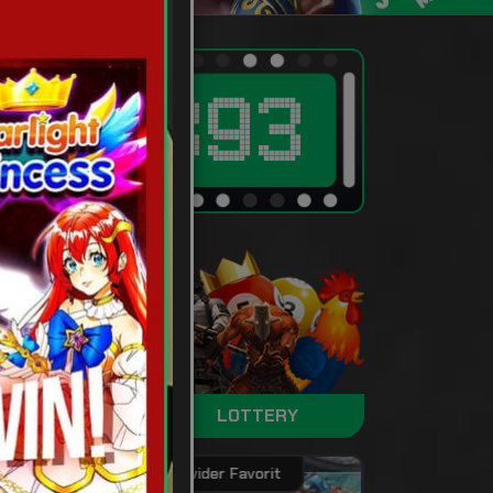
772,711
CASINO
LOTTERY
Provider Favorit