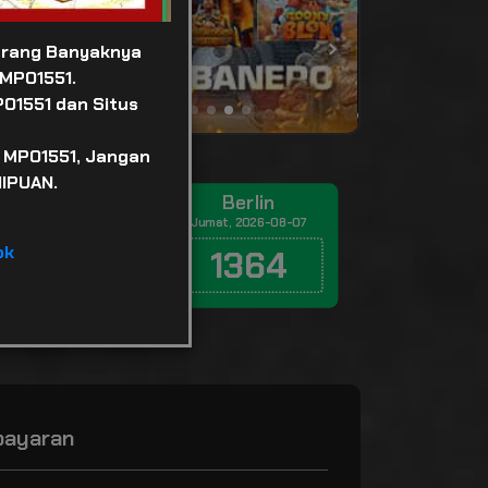
karang Banyaknya
MPO1551.
O1551 dan Situs
e MPO1551, Jangan
NIPUAN.
rlin
Bangkok
Bul
026-08-07
Jumat, 2026-08-07
Sabtu, 
ok
364
5968
6
bayaran