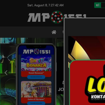
Sat, August 8, 7:27:43 AM
Slot
Live Game