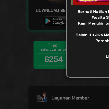
+6287857741813
DOWNLOAD SEKARANG
Berhati Hatilah
Wesite 
Kami Menghimba
Selain Itu Jika 
Pernah
or
Amsterdam
Barc
26-08-08
Sabtu, 2026-08-08
Jumat, 2
L
54
3791
25
Layanan Member